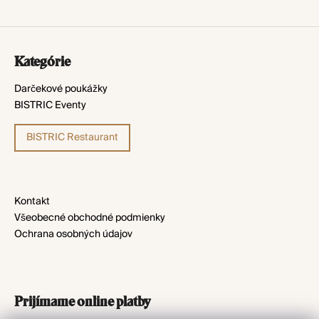
á
Z
j
á
s
Kategórie
p
ť
ä
Darčekové poukážky
?
BISTRIC Eventy
t
i
BISTRIC Restaurant
e
HĽADAŤ
Kontakt
Všeobecné obchodné podmienky
Ochrana osobných údajov
Prijímame online platby