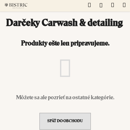
K
Prejsť
Hľadať
Náku
M
Prihláseni
na
o
obsah
Späť
Späť
košík
š
Darčeky Carwash & detailing
í
Č
k
o
Produkty ešte len pripravujeme.
p
o
t
r
e
b
u
Môžete sa ale pozrieť na ostatné kategórie.
j
e
t
SPÄŤ DO OBCHODU
e
n