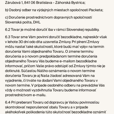
Zárubová 1,
841 06 Bratislava - Záhorská Bystrica
;
b) Osobný odber na výdajných miestach spoločnosti Packeta;
c) Doručenie prostredníctvom dopravných spoločností
Slovenská pošta, DHL
6.2 Tovar je možné doručiť iba v rámci Slovenskej republiky.
6.3 Tovar sme Vám povinní doručiť bezodkladne, najneskôr však
v lehote 30 dní odo dňa uzavretia Zmluvy. Pri plnení Zmluvy
môžu nastať také skutočnosti, ktoré budú mať vplyv na termín
doručenia Vami objednaného Tovaru. O zmene termínu
doručenia a o novom predpokladanom termíne doručenia
objednaného Tovaru Vás budeme e-mailom bezodkladne
informovať, pričom Vaše právo odstúpiť od Zmluvy týmto nie je
dotknuté. Súčasťou Nášho oznámenia o novom termíne
doručenia Tovaru je aj Naša žiadosť adresovaná Vám na
vyjadrenie, či trváte na dodaní Vami objednaného Tovaru v
novom termíne. V prípade osobného odberu na prevádzke Vás
vždy o možnosti vyzdvihnutia Tovaru budeme informovať
prostredníctvom e-mailu.
6.4 Pri preberaní Tovaru od dopravcu je Vašou povinnosťou
skontrolovať neporušenosť obalu Tovaru a v prípade
akéhokoľvek poškodenia túto skutočnosť bezodkladne oznámiť