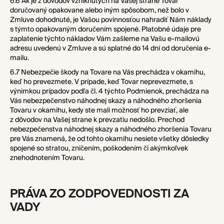
6.6 Ak je z dôvodov vzniknutých na Vašej strane Tovar
doručovaný opakovane alebo iným spôsobom, než bolo v
Zmluve dohodnuté, je Vašou povinnosťou nahradiť Nám náklady
s týmto opakovaným doručením spojené. Platobné údaje pre
zaplatenie týchto nákladov Vám zašleme na Vašu e-mailovú
adresu uvedenú v Zmluve a sú splatné do 14 dní od doručenia e-
mailu.
6.7 Nebezpečie škody na Tovare na Vás prechádza v okamihu,
keď ho prevezmete. V prípade, keď Tovar neprevezmete, s
výnimkou prípadov podľa čl.
4
týchto Podmienok, prechádza na
Vás nebezpečenstvo náhodnej skazy a náhodného zhoršenia
Tovaru v okamihu, kedy ste mali možnosť ho prevziať, ale
z dôvodov na Vašej strane k prevzatiu nedošlo. Prechod
nebezpečenstva náhodnej skazy a náhodného zhoršenia Tovaru
pre Vás znamená, že od tohto okamihu nesiete všetky dôsledky
spojené so stratou, zničením, poškodením či akýmkoľvek
znehodnotením Tovaru.
PRÁVA ZO ZODPOVEDNOSTI ZA
VADY