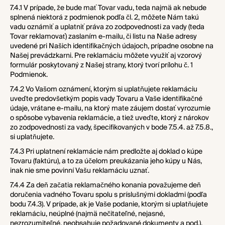
7.4.1 V prípade, že bude mať Tovar vadu, teda najmä ak nebude
splnená niektorá z podmienok podľa čl. 2, môžete Nám takú
vadu oznámiť a uplatniť práva zo zodpovednosti za vady (teda
Tovar reklamovať) zaslaním e-mailu, či listu na Naše adresy
uvedené pri Našich identifikačných údajoch, prípadne osobne na
Našej prevádzkarni. Pre reklamáciu môžete využiť aj vzorový
formulár poskytovaný z Našej strany, ktorý tvorí
prílohu č. 1
Podmienok.
7.4.2 Vo Vašom oznámení, ktorým si uplatňujete reklamáciu
uveďte predovšetkým popis vady Tovaru a Vaše identifikačné
údaje, vrátane e-mailu, na ktorý mate záujem dostať vyrozumie
o spôsobe vybavenia reklamácie, a tiež uveďte, ktorý z nárokov
zo zodpovednosti za vady, špecifikovaných v bode
7.5.4
. až
7.5.8
.,
si uplatňujete.
7.4.3 Pri uplatnení reklamácie nám predložte aj doklad o kúpe
Tovaru (faktúru), a to za účelom preukázania jeho kúpy u Nás,
inak nie sme povinní Vašu reklamáciu uznať.
7.4.4 Za deň začatia reklamačného konania považujeme deň
doručenia vadného Tovaru spolu s príslušnými dokladmi (podľa
bodu
7.4.3
). V prípade, ak je Vaše podanie, ktorým si uplatňujete
reklamáciu, neúplné (najmä nečitateľné, nejasné,
nezrozumiteľné, neobsahuje požadované dokumenty a pod.),