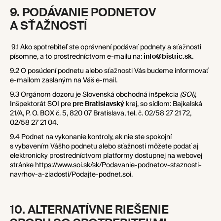
9. PODÁVANIE PODNETOV
A SŤAŽNOSTÍ
9.1 Ako spotrebiteľ ste oprávnení podávať podnety a sťažnosti
písomne, a to prostredníctvom e-mailu na:
info@bistric.sk.
9.2 O posúdení podnetu alebo sťažnosti Vás budeme informovať
e-mailom zaslaným na Váš e-mail.
9.3 Orgánom dozoru je Slovenská obchodná inšpekcia
(SOI)
,
Inšpektorát SOI pre
pre Bratislavský
kraj, so sídlom: Bajkalská
21/A, P. O. BOX č. 5, 820 07 Bratislava, tel. č. 02/58 27 21 72,
02/58 27 21 04.
9.4 Podnet na vykonanie kontroly, ak nie ste spokojní
s vybavením Vášho podnetu alebo sťažnosti môžete podať aj
elektronicky prostredníctvom platformy dostupnej na webovej
stránke
https://www.soi.sk/sk/Podavanie-podnetov-staznosti-
navrhov-a-ziadosti/Podajte-podnet.soi
.
10. ALTERNATÍVNE RIEŠENIE