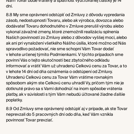
Nám Tovar bude vrátený a splatnosť vyúčtovanej čiastky je 14
dní.
8.8 My sme oprávnení odstúpiť od Zmluvy z dôvodu vypredania
zásob, nedostupnosti Tovaru, alebo ak výrobca, dovozca alebo
dodávateľ Tovaru dohodnutého v Zmluve prerušil výrobu alebo
vykonal závažné zmeny, ktoré znemožnili realizáciu splnenia
Našich povinností zo Zmluvy alebo z dôvodov vyššej moci, alebo
ak ani pri vynaložení všetkého Nášho úsilia, ktoré možno od Nás
spravodlivo požadovať, nie sme schopní Vám Tovar dodať
v lehote určenej týmito Podmienkami. V týchto prípadoch sme
povinní Vás o tejto skutočnosti bez zbytočného odkladu
informovať a vrátiť Vám už uhradenú Celkovú cenu za Tovar, a to
v lehote 14 dní od dňa oznámenia o odstúpení od Zmluvy.
Uhradenú Celkovú cenu za Tovar Vám vrátime rovnakým
spôsobom akým ste Celkovú cenu uhradil Vy, pričom tým nie je
dotknuté právo sa s Vami dohodnúť na inom spôsobe vrátenia
platby, ak v súvislosti s tým Vám nebudú účtované žiadne ďalšie
poplatky.
8.9 Od Zmluvy sme oprávnený odstúpiť aj v prípade, ak ste Tovar
neprevzali do 5 pracovných dní odo dňa, keď Vám vznikla
povinnosť Tovar prevziať.