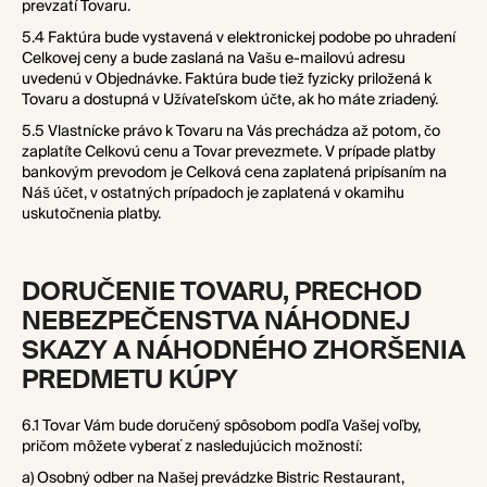
prevzatí Tovaru.
5.4 Faktúra bude vystavená v elektronickej podobe po uhradení
Celkovej ceny a bude zaslaná na Vašu e-mailovú adresu
uvedenú v Objednávke. Faktúra bude tiež fyzicky priložená k
Tovaru a dostupná v Užívateľskom účte, ak ho máte zriadený.
5.5 Vlastnícke právo k Tovaru na Vás prechádza až potom, čo
zaplatíte Celkovú cenu a Tovar prevezmete. V prípade platby
bankovým prevodom je Celková cena zaplatená pripísaním na
Náš účet, v ostatných prípadoch je zaplatená v okamihu
uskutočnenia platby.
DORUČENIE TOVARU
, PRECHOD
NEBEZPEČENSTVA NÁHODNEJ
SKAZY A NÁHODNÉHO ZHORŠENIA
PREDMETU KÚPY
6.1 Tovar Vám bude doručený spôsobom podľa Vašej voľby,
pričom môžete vyberať z nasledujúcich možností:
a) Osobný odber na Našej prevádzke Bistric Restaurant,