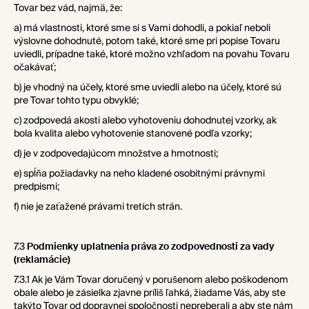
Tovar bez vád, najmä, že:
a) má vlastnosti, ktoré sme si s Vami dohodli, a pokiaľ neboli
výslovne dohodnuté, potom také, ktoré sme pri popise Tovaru
uviedli, prípadne také, ktoré možno vzhľadom na povahu Tovaru
očakávať;
b) je vhodný na účely, ktoré sme uviedli alebo na účely, ktoré sú
pre Tovar tohto typu obvyklé;
c) zodpovedá akosti alebo vyhotoveniu dohodnutej vzorky, ak
bola kvalita alebo vyhotovenie stanovené podľa vzorky;
d) je v zodpovedajúcom množstve a hmotnosti;
e) spĺňa požiadavky na neho kladené osobitnými právnymi
predpismi;
f) nie je zaťažené právami tretích strán.
7.3
Podmienky uplatnenia práva zo zodpovednosti za vady
(reklamácie)
7.3.1 Ak je Vám Tovar doručený v porušenom alebo poškodenom
obale alebo je zásielka zjavne príliš ľahká, žiadame Vás, aby ste
takýto Tovar od dopravnej spoločnosti nepreberali a aby ste nám