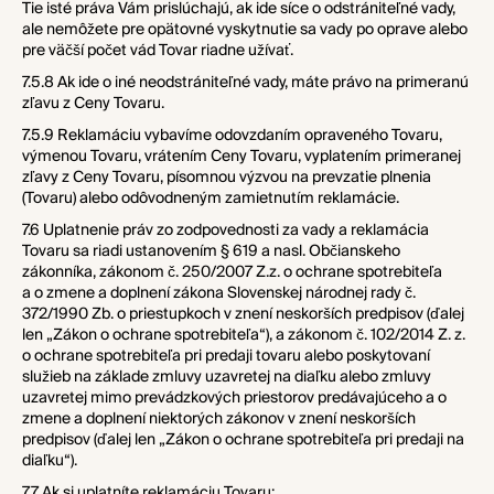
Tie isté práva Vám prislúchajú, ak ide síce o odstrániteľné vady,
ale nemôžete pre opätovné vyskytnutie sa vady po oprave alebo
pre väčší počet vád Tovar riadne užívať.
7.5.8 Ak ide o iné neodstrániteľné vady, máte právo na primeranú
zľavu z Ceny Tovaru.
7.5.9 Reklamáciu vybavíme odovzdaním opraveného Tovaru,
výmenou Tovaru, vrátením Ceny Tovaru, vyplatením primeranej
zľavy z Ceny Tovaru, písomnou výzvou na prevzatie plnenia
(Tovaru) alebo odôvodneným zamietnutím reklamácie.
7.6 Uplatnenie práv zo zodpovednosti za vady a reklamácia
Tovaru sa riadi ustanovením § 619 a nasl. Občianskeho
zákonníka, zákonom č. 250/2007 Z.z. o ochrane spotrebiteľa
a o zmene a doplnení zákona Slovenskej národnej rady č.
372/1990 Zb. o priestupkoch v znení neskorších predpisov (ďalej
len „Zákon o ochrane spotrebiteľa“), a zákonom č. 102/2014 Z. z.
o ochrane spotrebiteľa pri predaji tovaru alebo poskytovaní
služieb na základe zmluvy uzavretej na diaľku alebo zmluvy
uzavretej mimo prevádzkových priestorov predávajúceho a o
zmene a doplnení niektorých zákonov v znení neskorších
predpisov (ďalej len „Zákon o ochrane spotrebiteľa pri predaji na
diaľku“).
7.7 Ak si uplatníte reklamáciu Tovaru: