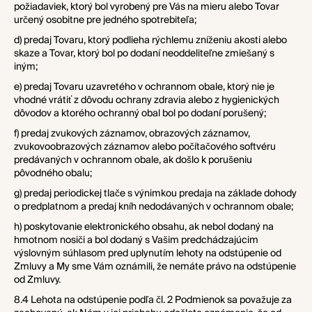
požiadaviek, ktorý bol vyrobený pre Vás na mieru alebo Tovar
určený osobitne pre jedného spotrebiteľa;
d) predaj Tovaru, ktorý podlieha rýchlemu zníženiu akosti alebo
skaze a Tovar, ktorý bol po dodaní neoddeliteľne zmiešaný s
iným;
e) predaj Tovaru uzavretého v ochrannom
obale, ktorý nie je
vhodné vrátiť z dôvodu ochrany zdravia alebo z hygienických
dôvodov a ktorého ochranný obal bol po dodaní porušený;
f) predaj zvukových záznamov, obrazových záznamov,
zvukovoobrazových záznamov alebo počítačového softvéru
predávaných v ochrannom obale, ak došlo k porušeniu
pôvodného obalu;
g) predaj periodickej tlače s výnimkou predaja na základe dohody
o predplatnom a predaj kníh nedodávaných v ochrannom obale;
h) poskytovanie elektronického obsahu, ak nebol dodaný na
hmotnom nosiči a bol dodaný s Vašim predchádzajúcim
výslovným súhlasom pred uplynutím lehoty na odstúpenie od
Zmluvy a My sme Vám oznámili, že nemáte právo na odstúpenie
od Zmluvy.
8.4 Lehota na odstúpenie podľa čl. 2 Podmienok sa považuje za