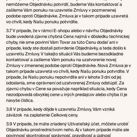
nemôžeme Objednávku potvrdiť, budeme Vás kontaktovať a
zašleme Vám ponuku na uzavretie Zmluvy v pozmenenej
podobe oproti Objednávke. Zmluva je v takom prípade uzavretá
vo chvíli, kedy Našu ponuku potvrdíte.
3.7 V prípade, že v rámci E-shopu alebo v návrhu Objednávky
bude uvedená zjavne chybná Cena najmä v dôsledku technickej
chyby, nie sme povinní Vám Tovar za túto Cenu dodať ani v
prípade, kedy ste dostali potvrdenie Objednávky, a teda došlo k
uzavretiu Zmluvy. V takejto situácii Vás budeme bezodkladne
kontaktovať a zašleme Vám ponuku na uzatvorenie novej
Zmluvy v zmenenej podobe oproti Objednávke. Nová Zmluva je v
takom prípade uzavretá vo chvíli, kedy Našu ponuku potvrdíte. V
prípade, že Našu ponuku nepotvrdíte ani v lehote 3 dní od jej
odoslania, sme oprávnení od uzatvorenej Zmluvy odstúpiť. Za
zjavnú chybu v Cene sa považuje napríklad situácia, kedy Cena
nezodpovedá obvyklej cene u iných predajcov alebo chýba či je
navyše číslica.
3.8 V prípade, kedy dôjde k uzavretiu Zmluvy, Vám vzniká
záväzok na zaplatenie Celkovej ceny.
3.9 V prípade, že máte zriadený Užívateľský účet, môžete urobiť
Objednávku prostredníctvom neho. Aj v takom prípade máte ale
povinnosť skontrolovať správnosť, pravdivosť a úplnosť