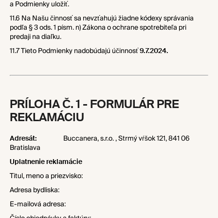
a Podmienky uložiť.
11.6 Na Našu činnosť sa nevzťahujú žiadne kódexy správania
podľa § 3 ods. 1 písm. n) Zákona o ochrane spotrebiteľa pri
predaji na diaľku.
11.7 Tieto Podmienky nadobúdajú účinnosť
9.7.2024.
PRÍLOHA Č. 1 -
FORMULÁR PRE
REKLAMÁCIU
Adresát:
Buccanera, s.r.o. , Strmý vŕšok 121, 841 06
Bratislava
Uplatnenie reklamácie
Titul, meno a priezvisko:
Adresa bydliska:
E-mailová adresa: