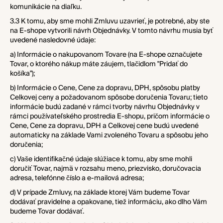
komunikácie na diaľku.
3.3 K tomu, aby sme mohli Zmluvu uzavrieť, je potrebné, aby ste
na E-shope vytvorili návrh Objednávky. V tomto návrhu musia byť
uvedené nasledovné údaje:
a) Informácie o nakupovanom Tovare (na E-shope označujete
Tovar, o ktorého nákup máte záujem, tlačidlom "Pridať do
košíka");
b) Informácie o Cene, Cene za dopravu, DPH, spôsobu platby
Celkovej ceny a požadovanom spôsobe doručenia Tovaru; tieto
informácie budú zadané v rámci tvorby návrhu Objednávky v
rámci používateľského prostredia E-shopu, pričom informácie o
Cene, Cene za dopravu, DPH a Celkovej cene budú uvedené
automaticky na základe Vami zvoleného Tovaru a spôsobu jeho
doručenia;
c) Vaše identifikačné údaje slúžiace k tomu, aby sme mohli
doručiť Tovar, najmä v rozsahu meno, priezvisko, doručovacia
adresa, telefónne číslo a e-mailová adresa;
d) V prípade Zmluvy, na základe ktorej Vám budeme Tovar
dodávať pravidelne a opakovane, tiež informáciu, ako dlho Vám
budeme Tovar dodávať.