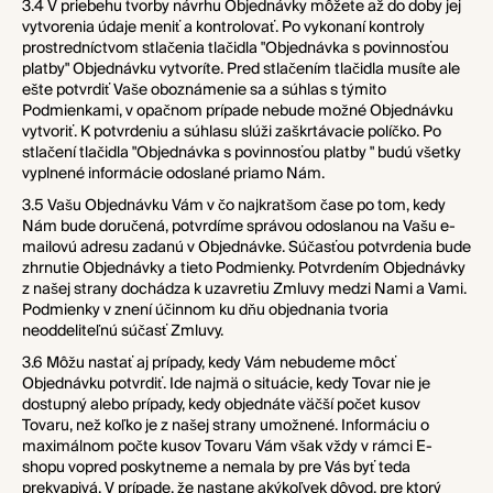
3.4 V priebehu tvorby návrhu Objednávky môžete až do doby jej
vytvorenia údaje meniť a kontrolovať. Po vykonaní kontroly
prostredníctvom stlačenia tlačidla "Objednávka s povinnosťou
platby" Objednávku vytvoríte. Pred stlačením tlačidla musíte ale
ešte potvrdiť Vaše oboznámenie sa a súhlas s týmito
Podmienkami, v opačnom prípade nebude možné Objednávku
vytvoriť. K potvrdeniu a súhlasu slúži zaškrtávacie políčko. Po
stlačení tlačidla "Objednávka s povinnosťou platby " budú všetky
vyplnené informácie odoslané priamo Nám.
3.5 Vašu Objednávku Vám v čo najkratšom čase po tom, kedy
Nám bude doručená, potvrdíme správou odoslanou na Vašu e-
mailovú adresu zadanú v Objednávke. Súčasťou potvrdenia bude
zhrnutie Objednávky a tieto Podmienky. Potvrdením Objednávky
z našej strany dochádza k uzavretiu Zmluvy medzi Nami a Vami.
Podmienky v znení účinnom ku dňu objednania tvoria
neoddeliteľnú súčasť Zmluvy.
3.6 Môžu nastať aj prípady, kedy Vám nebudeme môcť
Objednávku potvrdiť. Ide najmä o situácie, kedy Tovar nie je
dostupný alebo prípady, kedy objednáte väčší počet kusov
Tovaru, než koľko je z našej strany umožnené. Informáciu o
maximálnom počte kusov Tovaru Vám však vždy v rámci E-
shopu vopred poskytneme a nemala by pre Vás byť teda
prekvapivá. V prípade, že nastane akýkoľvek dôvod, pre ktorý