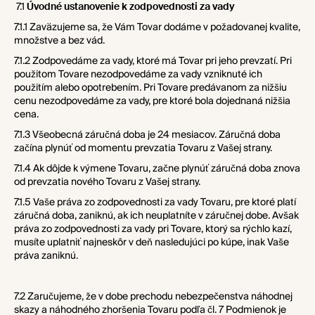
7.1
Úvodné ustanovenie k zodpovednosti za vady
7.1.1 Zaväzujeme sa, že Vám Tovar dodáme v požadovanej kvalite,
množstve a bez vád.
7.1.2 Zodpovedáme za vady, ktoré má Tovar pri jeho prevzatí. Pri
použitom Tovare nezodpovedáme za vady vzniknuté ich
použitím alebo opotrebením. Pri Tovare predávanom za nižšiu
cenu nezodpovedáme za vady, pre ktoré bola dojednaná nižšia
cena.
7.1.3 Všeobecná záručná doba je 24 mesiacov. Záručná doba
začína plynúť od momentu prevzatia Tovaru z Vašej strany.
7.1.4 Ak dôjde k výmene Tovaru, začne plynúť záručná doba znova
od prevzatia nového Tovaru z Vašej strany.
7.1.5 Vaše práva zo zodpovednosti za vady Tovaru, pre ktoré platí
záručná doba, zaniknú, ak ich neuplatníte v záručnej dobe. Avšak
práva zo zodpovednosti za vady pri Tovare, ktorý sa rýchlo kazí,
musíte uplatniť najneskôr v deň nasledujúci po kúpe, inak Vaše
práva zaniknú.
7.2 Zaručujeme, že v dobe prechodu nebezpečenstva náhodnej
skazy a náhodného zhoršenia Tovaru podľa čl. 7 Podmienok je