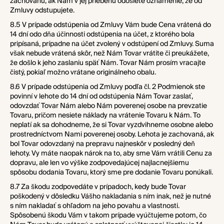
zachovanú, ak Nám v jej priebehu odošlete oznámenie, že od
Zmluvy odstupujete.
8.5 V prípade odstúpenia od Zmluvy Vám bude Cena vrátená do
14 dní odo dňa účinnosti odstúpenia na účet, z ktorého bola
pripísaná, prípadne na účet zvolený v odstúpení od Zmluvy. Suma
však nebude vrátená skôr, než Nám Tovar vrátite či preukážete,
že došlo k jeho zaslaniu späť Nám. Tovar Nám prosím vracajte
čistý, pokiaľ možno vrátane originálneho obalu.
8.6 V prípade odstúpenia od Zmluvy podľa čl. 2 Podmienok ste
povinní v lehote do 14 dní od odstúpenia Nám Tovar zaslať,
odovzdať Tovar Nám alebo Nám poverenej osobe na prevzatie
Tovaru, pričom
nesiete náklady na vrátenie Tovaru k Nám. To
neplatí ak sa dohodneme, že si Tovar vyzdvihneme osobne alebo
prostredníctvom Nami poverenej osoby. Lehota je zachovaná, ak
bol Tovar odovzdaný na prepravu najneskôr v posledný deň
lehoty. Vy máte naopak nárok na to, aby sme Vám vrátili Cenu za
dopravu, ale len vo výške zodpovedajúcej najlacnejšiemu
spôsobu dodania Tovaru, ktorý sme pre dodanie Tovaru ponúkali.
8.7 Za škodu zodpovedáte v prípadoch, kedy bude Tovar
poškodený v dôsledku Vášho nakladania s ním inak, než je nutné
s ním nakladať s ohľadom na jeho povahu a vlastnosti.
Spôsobenú škodu Vám v takom prípade vyúčtujeme potom, čo