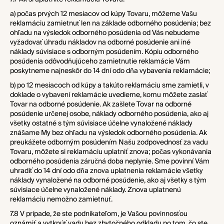
a) počas prvých 12 mesiacov od kúpy Tovaru, môžeme Vašu
reklamáciu zamietnuť len na základe odborného posúdenia; bez
ohľadu na výsledok odborného posúdenia od Vás nebudeme
vyžadovať úhradu nákladov na odborné posúdenie ani iné
náklady súvisiace s odborným posúdením. Kópiu odborného
posúdenia odôvodňujúceho zamietnutie reklamácie Vám
poskytneme najneskôr do 14 dní odo dňa vybavenia reklamácie;
b) po 12 mesiacoch od kúpy a takúto reklamáciu sme zamietli, v
doklade o vybavení reklamácie uvedieme, komu môžete zaslať
Tovar na odborné posúdenie. Ak zašlete Tovar na odborné
posúdenie určenej osobe, náklady odborného posúdenia, ako aj
všetky ostatné s tým súvisiace účelne vynaložené náklady
znášame My bez ohľadu na výsledok odborného posúdenia. Ak
preukážete odborným posúdením Našu zodpovednosť za vadu
Tovaru, môžete si reklamáciu uplatniť znova; počas vykonávania
odborného posúdenia záručná doba neplynie. Sme povinní Vám
uhradiť do 14 dní odo dňa znova uplatnenia reklamácie všetky
náklady vynaložené na odborné posúdenie, ako aj všetky s tým
súvisiace účelne vynaložené náklady. Znova uplatnenú
reklamáciu nemožno zamietnuť.
7.8 V prípade, že ste podnikateľom, je Vašou povinnosťou
oznámiť a vytknúť vadu bez zbytočného odkladu po tom, čo ste