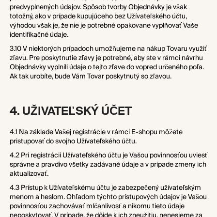
predvyplnených údajov. Spôsob tvorby Objednávky je však
totožný, ako v prípade kupujúceho bez Užívateľského účtu,
výhodou však je, že nie je potrebné opakovane vyplňovať Vaše
identifikačné údaje.
3.10 V niektorých prípadoch umožňujeme na nákup Tovaru využiť
zľavu. Pre poskytnutie zľavy je potrebné, aby ste v rámci návrhu
Objednávky vyplnili údaje o tejto zľave do vopred určeného poľa.
Ak tak urobíte, bude Vám Tovar poskytnutý so zľavou.
4. UŽIVATEĽSKÝ ÚČET
4.1 Na základe Vašej registrácie v rámci E-shopu môžete
pristupovať do svojho Užívateľského účtu.
4.2 Pri registrácii Užívateľského účtu je Vašou povinnosťou uviesť
správne a pravdivo všetky zadávané údaje a v prípade zmeny ich
aktualizovať.
4.3 Prístup k Užívateľskému účtu je zabezpečený užívateľským
menom a heslom. Ohľadom týchto prístupových údajov je Vašou
povinnosťou zachovávať mlčanlivosť a nikomu tieto údaje
neposkytovať. V prípade, že dôjde k ich zneužitiu, nenesieme za