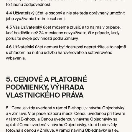
to žiadnu zodpovednosť.
4.4 Užívateľský účet je osobný a nie ste teda oprávnený umožniť
jeho využívanie tretími osobami.
4.5 Váš Užívateľský účet môžeme zrušiť, a to najmä v prípade,
keď ho dlhšie než 24 mesiacov nevyužívate, či v prípade, kedy
porušíte svoje povinnosti podľa Zmluvy.
4.6 Užívateľský účet nemusí byť dostupný nepretržite, a to najmä
s ohľadom na nutnú údržbu hardvérového a softvérového
vybavenia.
5. CENOVÉ A PLATOBNÉ
PODMIENKY
, VÝHRADA
VLASTNICKÉHO PRÁVA
5.1 Cena je vždy uvedená v rámci E-shopu, v návrhu Objednávky
a v Zmluve. V prípade rozporu medzi Cenou uvedenou pri Tovare
v rámci E-shopu a Cenou uvedenou v návrhu Objednávky sa
uplatní Cena uvedená v návrhu Objednávky, ktorá bude vždy
totožná s cenou v Zmluve. V rámci návrhu Objednávky je tiež