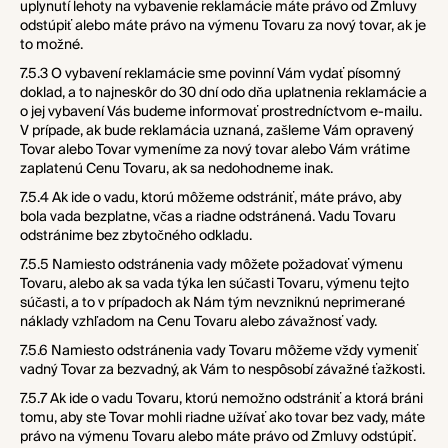
uplynutí lehoty na vybavenie reklamácie máte právo od Zmluvy
odstúpiť alebo máte právo na výmenu Tovaru za nový tovar, ak je
to možné.
7.5.3 O vybavení reklamácie sme povinní Vám vydať písomný
doklad, a to najneskôr do 30 dní odo dňa uplatnenia reklamácie a
o jej vybavení Vás budeme informovať prostredníctvom e-mailu.
V prípade, ak bude reklamácia uznaná, zašleme Vám opravený
Tovar alebo Tovar vymeníme za nový tovar alebo Vám vrátime
zaplatenú Cenu Tovaru, ak sa nedohodneme inak.
7.5.4 Ak ide o vadu, ktorú môžeme odstrániť, máte právo, aby
bola vada bezplatne, včas a riadne odstránená. Vadu Tovaru
odstránime bez zbytočného odkladu.
7.5.5 Namiesto odstránenia vady môžete požadovať výmenu
Tovaru, alebo ak sa vada týka len súčasti Tovaru, výmenu tejto
súčasti, a to v prípadoch ak Nám tým nevzniknú neprimerané
náklady vzhľadom na Cenu Tovaru alebo závažnosť vady.
7.5.6 Namiesto odstránenia vady Tovaru môžeme vždy vymeniť
vadný Tovar za bezvadný, ak Vám to nespôsobí závažné ťažkosti.
7.5.7 Ak ide o vadu Tovaru, ktorú nemožno odstrániť a ktorá bráni
tomu, aby ste Tovar mohli riadne užívať ako tovar bez vady, máte
právo na výmenu Tovaru alebo máte právo od Zmluvy odstúpiť.