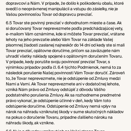
dopravcovi a Nám. V prípade, že došlo k poškodeniu obalu, ktoré
svedčí o neoprávnenej manipulácii a vstupu do zásielky, nie je
Vašou povinnosťou Tovar od dopravcu prevziať.
6.5 Tovar ste povinný prevziať v dohodnutom mieste a čase. Ak
si doručovaný Tovar neprevezmete podľa predchádzajúcej vety,
e-mailom Vám oznámime, kde si môžete Tovar prevziať, vrátane
lehoty na jeho prevzatie alebo Vám Tovar na základe Vašej
písomnej žiadosti zaslanej najneskôr do 14 dní od kedy ste si mali
Tovar prevziať, opätovne doručíme, pričom sa zaväzujete nám
uhradiť všetky náklady spojené s opätovným doručením Tovaru.
V prípade, kedy porušíte svoju povinnosť prevziať Tovar, s
výnimkou prípadov podľa
čl. 6.4
týchto Podmienok, nemá to za
následok porušenie Našej povinnosti Vám Tovar doručiť. Zároveň
to, že Tovar neprevezmete, nie je odstúpenie od Zmluvy medzi
Nami a Vami. Ak Tovar neprevezmete ani v dodatočnej lehote,
vzniká Nám právo od Zmluvy odstúpiť z dôvodu Vášho
podstatného porušenia Zmluvy. Ak sa rozhodneme predmetné
právo vykonať, je odstúpenie účinné v deň, kedy Vám toto
odstúpenie doručíme. Odstúpenie od Zmluvy nemá vplyv na
nárok na náhradu vzniknutej škody v sume skutočných nákladov
na pokus o doručenie Tovaru,
prípadne ďalšieho nároku na
náhradu škody, ak vznikne.