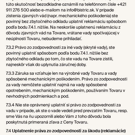
túto skutočnosť bezodkladne oznámili na telefónnom čísle
+421
911 276 500
alebo e-mailom na info@bistric.sk. V prípade
zistenia zjavných vád (napr. mechanického poškodenia) ste
povinný bez zbytočného odkladu uplatniť reklamáciu spôsobom
podľa bodu 7.4.1. nižšie. Na neskoršie uplatnenú reklamáciu z
dôvodu zjavných vád na Tovare, vrátane vady spočívajúcej v
neúplnosti Tovaru, nebudeme prihliadať.
7.3.2 Právo zo zodpovednosti za iné vady (skryté vady), ste
povinný uplatniť spôsobom podľa bodu
7.4.1
. nižšie bez
zbytočného odkladu po tom, čo ste vadu na Tovare zistili,
najneskôr však do uplynutia záručnej doby.
7.3.3 Záruka sa vzťahuje len na výrobné vady Tovaru a vady
spôsobené mechanickým poškodením. Právo zo zodpovednosti
za vady nemôžete uplatniť najmä na vady spôsobené
opotrebením, mechanickým poškodením, používaním Tovaru v
nevhodných podmienkach a pod.
7.3.4 Nie ste oprávnený uplatniť si právo zo zodpovednosti za
vadu v prípade, ak ste o vade vedeli pred prevzatím Tovaru, resp.
sme Vás na ňu upozornili alebo Vám z toho dôvodu bola
poskytnutá primeraná zľava z Ceny Tovaru.
7.4
Uplatnenie práva zo zodpovednosti za škodu (reklamácie)