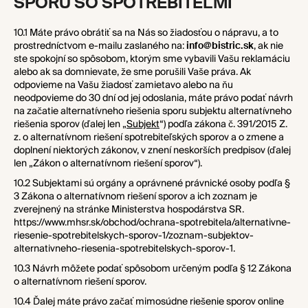
SPORU SO SPOTREBITEĽMI
10.1 Máte právo obrátiť sa na Nás so žiadosťou o nápravu, a to
prostredníctvom e-mailu zaslaného na:
info@bistric.sk
, ak nie
ste spokojní so spôsobom, ktorým sme vybavili Vašu reklamáciu
alebo ak sa domnievate, že sme porušili Vaše práva. Ak
odpovieme na Vašu žiadosť zamietavo alebo na ňu
neodpovieme do 30 dní od jej odoslania, máte právo podať návrh
na začatie alternatívneho riešenia sporu subjektu alternatívneho
riešenia sporov (ďalej len „
Subjekt
“) podľa zákona č. 391/2015 Z.
z. o alternatívnom riešení spotrebiteľských sporov a o zmene a
doplnení niektorých zákonov, v znení neskorších predpisov (ďalej
len „Zákon o alternatívnom riešení sporov“).
10.2 Subjektami sú orgány a oprávnené právnické osoby podľa §
3 Zákona o alternatívnom riešení sporov a ich zoznam je
zverejnený na stránke Ministerstva hospodárstva SR.
https://www.mhsr.sk/obchod/ochrana-spotrebitela/alternativne-
riesenie-spotrebitelskych-sporov-1/zoznam-subjektov-
alternativneho-riesenia-spotrebitelskych-sporov-1
.
10.3 Návrh môžete podať spôsobom určeným podľa § 12 Zákona
o alternatívnom riešení sporov.
10.4 Ďalej máte právo začať mimosúdne riešenie sporov online