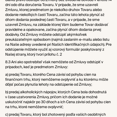
diaľku právo odstúpiť od Zmluvy bez uvedenia dôvodu v lehote 14
dní odo dňa doručenia Tovaru. V prípade, že sme uzavreli
Zmluvu, ktorej predmetom je niekoľko druhov Tovaru alebo
dodanie niekoľkých častí Tovaru, začína táto lehota plynúť až
dňom dodania poslednej časti Tovaru, a v prípade, že sme
uzavreli Zmluvu, na základe ktorej Vám budeme Tovar dodávať
pravidelne a opakovane, začína plynúť dňom dodania prvej
dodávky. Od Zmluvy môžete odstúpiť akýmkoľvek
preukázateľným spôsobom (najmä zaslaním e-mailu alebo listu
na Naše adresy uvedené pri Našich identifikačných údajoch). Pre
odstúpenie môžete využiť aj vzorový formulár poskytovaný z
Našej strany, ktorý tvorí prílohu č. 2
8.3 Ani ako spotrebiteľ však nemôžete od Zmluvy odstúpiť v
prípadoch, keď je predmetom Zmluvy:
a) predaj Tovaru, ktorého Cena závisí od pohybu cien na
finančnom trhu, ktorý nemôžeme ovplyvniť a ku ktorému
môže
dôjsť počas plynutia lehoty na odstúpenie od Zmluvy;
b) predaj alkoholických nápojov, ktorých Cena bola dohodnutá
v čase uzatvorenia Zmluvy, pričom ich dodanie je možné
uskutočniť najskôr po 30 dňoch a ich Cena závisí od pohybu cien
na trhu, ktoré nemôžeme ovplyvniť;
c) predaj Tovaru, ktorý bol zhotovený podľa vašich osobitných