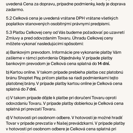
uvedená Cena za dopravu, prípadne podmienky, kedy je doprava
zadarmo.
5.2 Celková cena je uvedená vrátane DPH vrátane všetkých
poplatkov stanovených osobitnými právnymi predpismi.
5.3 Platbu Celkovej ceny od Vás budeme požadovať po uzavretí
Zmluvy a pred odovzdaním Tovaru. Úhradu Celkovej ceny
môžete vykonať nasledujúcimi spôsobmi:
a) Bankovým prevodom. Informácie pre vykonanie platby Vám
zašleme v rámci potvrdenia Objednávky. V prípade platby
bankovým prevodom je Celková cena splatná do
14 dní.
b) Kartou online. V takom prípade prebieha platba cez platobnú
bránu Shoptet Pay, pričom platba sa riadi podmienkami tejto
platobnej brány. V prípade platby kartou online je Celková cena
splatná do
7 dní.
c) V takom prípade dôjde k platbe pri doručení Tovaru oproti
odovzdaniu Tovaru. V prípade platby dobierkou je Celková cena
splatná pri prevzatí Tovaru.
d) V hotovosti pri osobnom odbere. V hotovosti je možné hradiť
Tovar v prípade prevzatia v Našej prevádzkarni. V prípade platby
v hotovosti pri osobnom odbere je Celková cena splatná pri