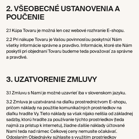
2. VŠEOBECNÉ USTANOVENIA A
POUČENIE
2.1 Kúpa Tovaru je možná len cez webové rozhranie E-shopu.
2.2 Pri nákupe Tovaru je Vašou povinnosťou poskytnúť Nám
všetky informácie správne a pravdivo. Informácie, ktoré ste Nám
poskytli pri objednaní Tovaru budeme teda považovať za správne
a pravdivé.
3. UZATVORENIE ZMLUVY
3.1 Zmluvu s Nami je možné uzavrieť iba v slovenskom jazyku.
3.2 Zmluva je uzatváraná na diaľku prostredníctvom E-shopu,
pričom náklady na použitie komunikačných prostriedkov na
diaľku hradíte Vy. Tieto náklady sa však nijako nelíšia od základnej
sadzby, ktorú hradíte za používanie týchto prostriedkov (teda
najmä za prístup k internetu), žiadne ďalšie náklady účtované
Nami teda nad rámec Celkovej ceny nemusíte očakávať.
Odoslaním Objednávky súhlasíte s využitím prostriedkov