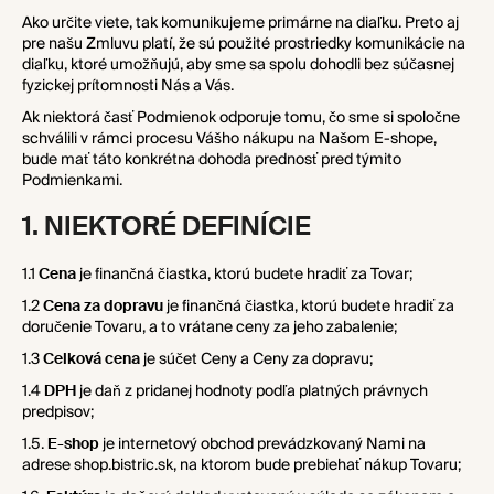
Ako určite viete, tak komunikujeme primárne na diaľku. Preto aj
á
pre našu Zmluvu platí, že sú použité prostriedky komunikácie na
j
diaľku, ktoré umožňujú, aby sme sa spolu dohodli bez súčasnej
s
fyzickej prítomnosti Nás a Vás.
ť
Ak niektorá časť Podmienok odporuje tomu, čo sme si spoločne
?
schválili v rámci procesu Vášho nákupu na Našom E-shope,
bude mať táto konkrétna dohoda prednosť pred týmito
Podmienkami.
1. NIEKTORÉ DEFINÍCIE
HĽADAŤ
1.1
Cena
je finančná čiastka, ktorú budete hradiť za Tovar;
1.2
Cena za dopravu
je finančná čiastka, ktorú budete hradiť za
doručenie Tovaru, a to vrátane ceny za jeho zabalenie;
1.3
Celková cena
je súčet Ceny a Ceny za dopravu;
1.4
DPH
je daň z pridanej hodnoty podľa platných právnych
predpisov;
1.5.
E-shop
je internetový obchod prevádzkovaný Nami na
adrese shop.bistric.sk, na ktorom bude prebiehať nákup Tovaru;