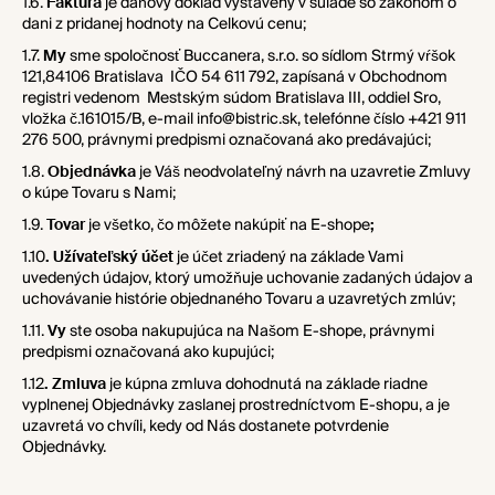
1.6.
Faktúra
je daňový doklad vystavený v súlade so zákonom o
dani z pridanej hodnoty na Celkovú cenu;
1.7.
My
sme spoločnosť Buccanera, s.r.o. so sídlom Strmý vŕšok
121,84106 Bratislava IČO 54 611 792, zapísaná v Obchodnom
registri vedenom Mestským súdom Bratislava III, oddiel Sro,
vložka č.
161015/B
, e-mail info@bistric.sk, telefónne číslo
+421 911
276 500
, právnymi predpismi označovaná ako predávajúci;
1.8.
Objednávka
je Váš neodvolateľný návrh na uzavretie Zmluvy
o kúpe Tovaru s Nami;
1.9.
Tovar
je všetko, čo môžete nakúpiť na E-shope
;
1.10
. Užívateľský účet
je účet zriadený na základe Vami
uvedených údajov, ktorý umožňuje uchovanie zadaných údajov a
uchovávanie histórie objednaného Tovaru a uzavretých zmlúv;
1.11.
Vy
ste osoba nakupujúca na Našom E-shope, právnymi
predpismi označovaná ako kupujúci;
1.12
. Zmluva
je kúpna zmluva dohodnutá na základe riadne
vyplnenej Objednávky zaslanej prostredníctvom E-shopu, a je
uzavretá vo chvíli, kedy od Nás dostanete potvrdenie
Objednávky.