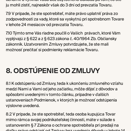
ju mohli zistiť, najneskôr však do 3 dní od prevzatia Tovaru.
7.9 V prípade, že ste spotrebiteľ, máte právo uplatniť práva zo
zodpovednosti za vady, ktoré sa vyskytnú pri spotrebnom Tovare
v lehote 24 mesiacov od prevzatia Tovaru.
7.10 Týmto sme Vás riadne poučili o Vašich právach, ktoré Vám
vyplývajú z § 622 a z § 623 zákona č. 40/1964 Zb. Občiansky
zákonník. Uzatvorením Zmluvy potvrdzujete, že ste mali
možnosť prečítať si podmienky reklamácie Tovaru.
8. ODSTÚPENIE OD ZMLUVY
8.1 K odstúpeniu od Zmluvy, teda k ukončeniu zmluvného vzťahu
medzi Nami a Vami od jeho začiatku, môže dôjsť z dôvodov a
spôsobmi uvedenými v tomto článku, prípadne v ďalších
ustanoveniach Podmienok, v ktorých je možnosť odstúpenia
výslovne uvedená.
8.2 V prípade, že ste spotrebiteľ, teda osoba kupujúca Tovar
mimo rámca svojej podnikateľskej činnosti, máte v súlade s
ustanovením § 7 Zákona o ochrane spotrebiteľa pri predaji na