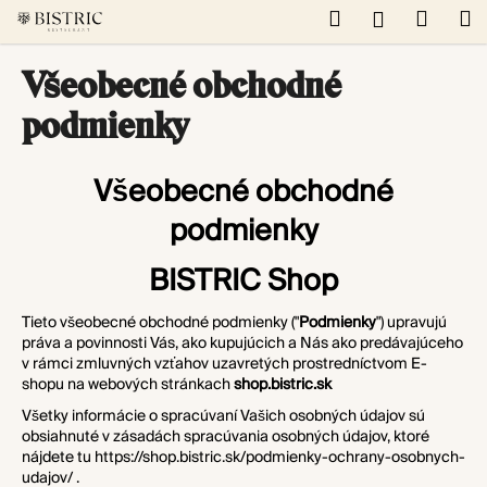
K
Prejsť
Hľadať
Náku
M
Prihláseni
na
o
obsah
Späť
Späť
košík
š
Všeobecné obchodné
í
Č
podmienky
k
o
p
Všeobecné obchodné
o
podmienky
t
r
BISTRIC Shop
e
b
Tieto všeobecné obchodné podmienky ("
Podmienky
") upravujú
u
práva a povinnosti Vás, ako kupujúcich a Nás ako predávajúceho
v rámci zmluvných vzťahov uzavretých prostredníctvom E-
j
shopu na webových stránkach
shop.bistric.sk
e
Všetky informácie o spracúvaní Vašich osobných údajov sú
t
obsiahnuté v zásadách spracúvania osobných údajov, ktoré
e
nájdete tu
https://shop.bistric.sk/podmienky-ochrany-osobnych-
udajov/
.
n