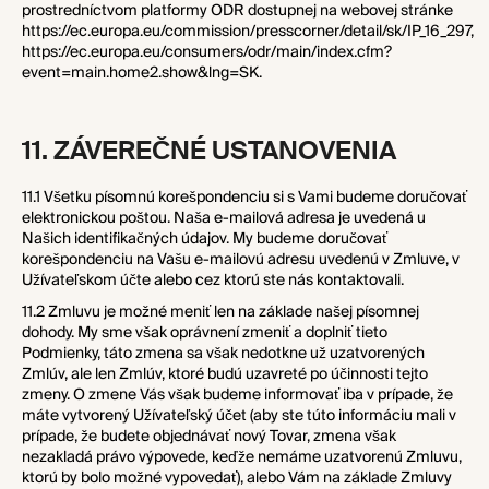
prostredníctvom platformy ODR dostupnej na webovej stránke
https://ec.europa.eu/commission/presscorner/detail/sk/IP_16_297
,
https://ec.europa.eu/consumers/odr/main/index.cfm?
event=main.home2.show&lng=SK
.
11. ZÁVEREČNÉ USTANOVENIA
11.1 Všetku písomnú korešpondenciu si s Vami budeme doručovať
elektronickou poštou. Naša e-mailová adresa je uvedená u
Našich identifikačných údajov. My budeme doručovať
korešpondenciu na Vašu e-mailovú adresu uvedenú v Zmluve, v
Užívateľskom účte alebo cez ktorú ste nás kontaktovali.
11.2 Zmluvu je možné meniť len na základe našej písomnej
dohody. My sme však oprávnení zmeniť a doplniť tieto
Podmienky, táto zmena sa však nedotkne už uzatvorených
Zmlúv, ale len Zmlúv, ktoré budú uzavreté po účinnosti tejto
zmeny. O zmene Vás však budeme informovať iba v prípade, že
máte vytvorený Užívateľský účet (aby ste túto informáciu mali v
prípade, že budete objednávať nový Tovar, zmena však
nezakladá právo výpovede, keďže nemáme uzatvorenú Zmluvu,
ktorú by bolo možné vypovedať), alebo Vám na základe Zmluvy