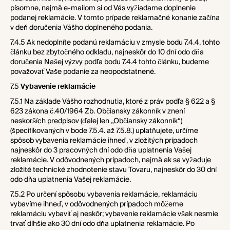
písomne, najmä e-mailom si od Vás
vyžiadame doplnenie
podanej reklamácie. V tomto prípade reklamačné konanie začína
v deň doručenia Vášho doplneného podania.
7.4.5 Ak nedoplníte podanú reklamáciu v zmysle bodu
7.4.4
. tohto
článku bez zbytočného odkladu, najneskôr do 10 dní odo dňa
doručenia Našej výzvy podľa bodu
7.4.4
tohto článku, budeme
považovať Vaše podanie za neopodstatnené.
7.5
Vybavenie reklamácie
7.5.1 Na základe Vášho rozhodnutia, ktoré z práv podľa § 622 a §
623 zákona č.40/1964 Zb. Občiansky zákonník v znení
neskorších predpisov (ďalej len „Občiansky zákonník“)
(špecifikovaných v bode
7.5.4
. až
7.5.8
.) uplatňujete, určíme
spôsob vybavenia reklamácie ihneď, v zložitých prípadoch
najneskôr do 3 pracovných dní odo dňa uplatnenia Vašej
reklamácie. V odôvodnených prípadoch, najmä ak sa vyžaduje
zložité technické zhodnotenie stavu Tovaru, najneskôr do 30 dní
odo dňa uplatnenia Vašej reklamácie.
7.5.2 Po určení spôsobu vybavenia reklamácie, reklamáciu
vybavíme ihneď, v odôvodnených prípadoch môžeme
reklamáciu vybaviť aj neskôr; vybavenie reklamácie však nesmie
trvať dlhšie ako 30 dní odo dňa uplatnenia reklamácie. Po