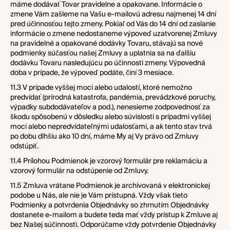
máme dodávať Tovar pravidelne a opakovane. Informácie o
zmene Vám zašleme na Vašu e-mailovú adresu najmenej 14 dní
pred účinnosťou tejto zmeny. Pokiaľ od Vás do 14 dní od zaslanie
informácie o zmene nedostaneme výpoveď uzatvorenej Zmluvy
na pravidelné a opakované dodávky Tovaru, stávajú sa nové
podmienky súčasťou našej Zmluvy a uplatnia sa na ďalšiu
dodávku Tovaru nasledujúcu po účinnosti zmeny. Výpovedná
doba v prípade, že výpoveď podáte, činí 3 mesiace.
11.3 V prípade vyššej moci alebo udalostí, ktoré nemožno
predvídať (prírodná katastrofa, pandémia, prevádzkové poruchy,
výpadky subdodávateľov a pod.), nenesieme zodpovednosť za
škodu spôsobenú v dôsledku alebo súvislosti s prípadmi vyššej
moci alebo nepredvídateľnými udalosťami, a ak tento stav trvá
po dobu dlhšiu ako 10 dní, máme My aj Vy právo od Zmluvy
odstúpiť.
11.4 Prílohou Podmienok je vzorový formulár pre reklamáciu a
vzorový formulár na odstúpenie od Zmluvy.
11.5 Zmluva vrátane Podmienok je archivovaná v elektronickej
podobe u Nás, ale nie je Vám prístupná. Vždy však tieto
Podmienky a potvrdenia Objednávky so zhrnutím Objednávky
dostanete e-mailom a budete teda mať vždy prístup k Zmluve aj
bez Našej súčinnosti. Odporúčame vždy potvrdenie Objednávky